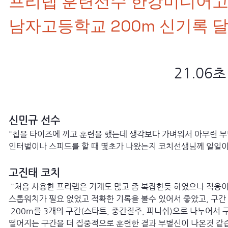
​프리랩 훈련선수 한강미디어고
남자고등학교 200m 신기록 
21.06초
신민규 선수
"칩을 타이즈에 끼고 훈련을 했는데 생각보다 가벼워서 아무런 
인터벌이나 스피드를 할 때 몇초가 나왔는지 코치선생님께 일일이 
고진태 코치
"처음 사용한 프리랩은 기계도 많고 좀 복잡한듯 하였으나 적응이
스톱워치가 필요 없었고 적확한 기록을 볼수 있어서 좋았고, 구간
200m를 3개의 구간(스타트, 중간질주, 피니쉬)으로 나누어서
떨어지는 구간을 더 집중적으로 훈련한 결과 부별신이 나온것 같습