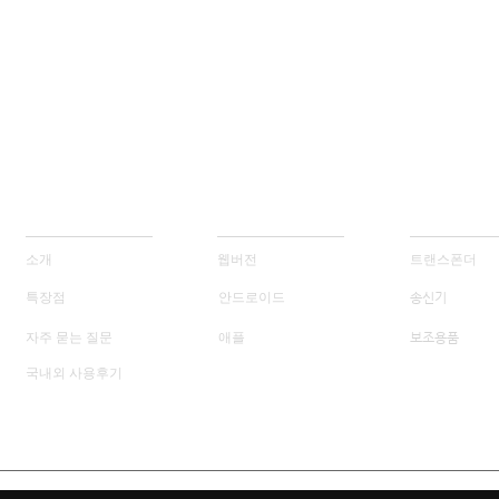
프리랩
MY FREELAP
제품소개
소개
웹버전
트랜스폰더
특장점
안드로이드
송신기
자주 묻는 질문
애플
보조용품
국내외 사용후기