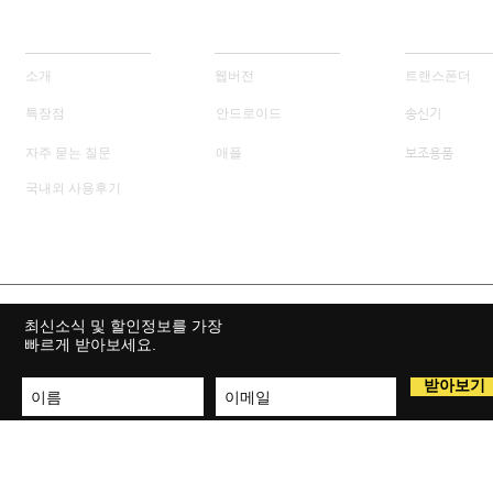
프리랩
MY FREELAP
제품소개
소개
웹버전
트랜스폰더
특장점
안드로이드
송신기
자주 묻는 질문
애플
보조용품
국내외 사용후기
최신소식 및 할인정보를 가장
빠르게 받아보세요.
받아보기
상호명 : 헤슨로보틱스 주식회사
전화
© Copyright ⓒ 20